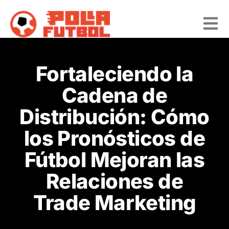
Saltar
al
contenido
To
Nav
Inicio
Fortaleciendo la
Conócenos
Cadena de
Demo
Distribución: Cómo
Preguntas frecuentes
los Pronósticos de
Blog
Fútbol Mejoran las
Contacto
Relaciones de
Trade Marketing